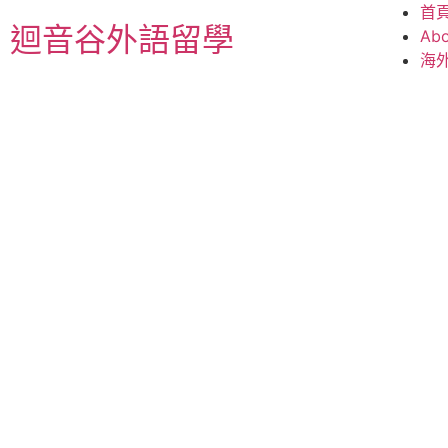
首
迴音谷外語留學
Abo
海