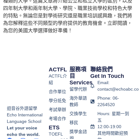
種類的大學。這篇文章將介紹公立和私立大學的區別，以及
四年制大學和兩年制大學、學院、職業技術學校和特色大學
的特點。無論您是對學術研究還是職業培訓感興趣，我們將
為您解釋這些不同類型的學府提供的教育機會。立即閱讀，
為您的美國大學選擇做好準備！
ACTFL
服務項
聯絡我們
目
Get In Touch
ACTFL介
Services
紹
Email:
留學代辦
contact@echoabc.co
合作單位
海外華語
Phone: 06-
學分抵免
教師
2264520
迴音谷外語留學
考試舉辦
交換學生
Hours: 星期一到
Echo International
考場合作
五
Language School
移民
12:00-19:00
ETS
Let your voice
獎學金諮
其他時間歡迎預
TOEFL
echo the world.
詢