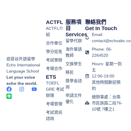
ACTFL
服務項
聯絡我們
目
Get In Touch
ACTFL介
Services
紹
Email:
留學代辦
contact@echoabc.co
合作單位
海外華語
Phone: 06-
學分抵免
教師
2264520
迴音谷外語留學
考試舉辦
交換學生
Hours: 星期一到
Echo International
考場合作
五
Language School
移民
12:00-19:00
ETS
Let your voice
獎學金諮
其他時間歡迎預
TOEFL
echo the world.
詢
約
GRE 考試
辦理
申請文件
總辦事處：台南
優化
市民族路二段76-
考場管理
10號 7樓之1
考試資訊
諮詢