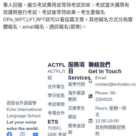
專人回復、繳交考試費用並等待考試到來、考試當天攜帶有
效護照進行考試、考試後等待結果。考生要報名
OPIc,WPT,LPT,RPT就可以看這篇文章。其他報名方式分為實
體報名、email報名、通訊報名(郵寄)。
ACTFL
服務項
聯絡我們
目
Get In Touch
ACTFL介
Services
紹
Email:
留學代辦
contact@echoabc.co
合作單位
海外華語
Phone: 06-
學分抵免
教師
2264520
迴音谷外語留學
考試舉辦
交換學生
Hours: 星期一到
Echo International
考場合作
五
Language School
移民
12:00-19:00
ETS
Let your voice
獎學金諮
其他時間歡迎預
TOEFL
echo the world.
詢
約
GRE 考試