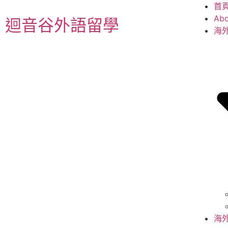
首
Abo
迴音谷外語留學
海
海