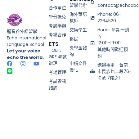
留學代辦
contact@echoabc
合作單位
海外華語
Phone: 06-
學分抵免
教師
2264520
考試舉辦
交換學生
Hours: 星期一到
迴音谷外語留學
考場合作
五
Echo International
移民
12:00-19:00
ETS
Language School
獎學金諮
其他時間歡迎預
TOEFL
Let your voice
詢
約
GRE 考試
echo the world.
辦理
申請文件
總辦事處：台南
優化
市民族路二段76-
考場管理
10號 7樓之1
考試資訊
諮詢